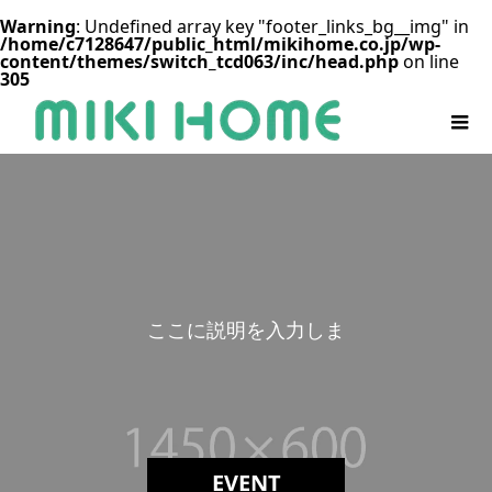
Warning
: Undefined array key "footer_links_bg__img" in
/home/c7128647/public_html/mikihome.co.jp/wp-
content/themes/switch_tcd063/inc/head.php
on line
305
こ
こ
に
説
明
を
入
力
し
ま
EVENT